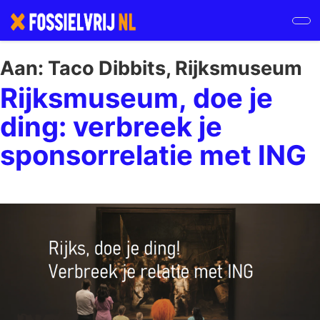
Skip
to
main
content
Aan:
Taco Dibbits, Rijksmuseum
Rijksmuseum, doe je
ding: verbreek je
sponsorrelatie met ING