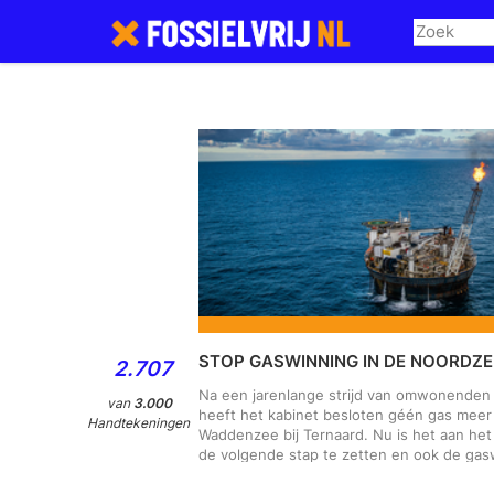
Skip
to
main
content
STOP GASWINNING IN DE NOORDZE
2.707
Na een jarenlange strijd van omwonenden
van
3.000
heeft het kabinet besloten géén gas meer
Handtekeningen
Waddenzee bij Ternaard. Nu is het aan he
de volgende stap te zetten en ook de gas
Noordzee te stoppen. Het is glashelder: o