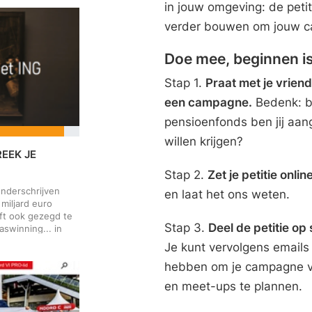
 enkele ruimte
in jouw omgeving: de petit
en wetenschappers
IEA). Als
verder bouwen om jouw c
n we dan van
 serieus nemen?
Doe mee, beginnen is
Noordzeegas aan
ubsidie: een
Stap 1.
Praat met je vriend
e subsidies zijn
 kunnen niet
een campagne.
Bedenk: bi
en met de
pensioenfonds ben jij aange
 Noordzeegas is
gas op de
willen krijgen?
e energierekening
REEK JE
rdzee. We hebben
Stap 2.
Zet je petitie online
inzetten op
e van eigen
onderschrijven
en laat het ons weten.
miljard euro
eft ook gezegd te
Stap 3.
Deel de petitie o
aswinning... in
 het oppompen van
Je kunt vervolgens emails
et het financieren
hebben om je campagne ve
nverteerbaar: de
de
en meet-ups te plannen.
og geen 1% van de
aagt. Voor ING is