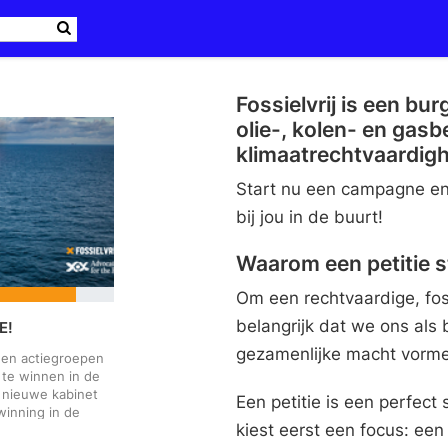
Fossielvrij is een b
olie-, kolen- en gas
klimaatrechtvaardigh
Start nu een campagne en 
bij jou in de buurt!
Waarom een petitie s
Om een rechtvaardige, foss
belangrijk dat we ons als
E!
gezamenlijke macht vormen
 en actiegroepen
 te winnen in de
t nieuwe kabinet
Een petitie is een perfect
winning in de
kiest eerst een focus: ee
m de klimaatcrisis