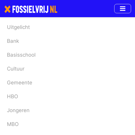
Skip
to
main
content
Uitgelicht
Bank
Basisschool
Cultuur
Gemeente
HBO
Jongeren
MBO